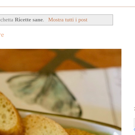
ichetta
Ricette sane
.
Mostra tutti i post
re