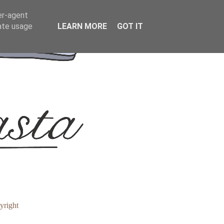
er-agent
rate usage
LEARN MORE
GOT IT
yright