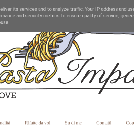
liver its services and to analyze traffic. Your IP address and us
rmance and security metrics to ensure quality of service, gene
buse.
nalità
Rifatte da voi
Su di me
Contatti
Cop