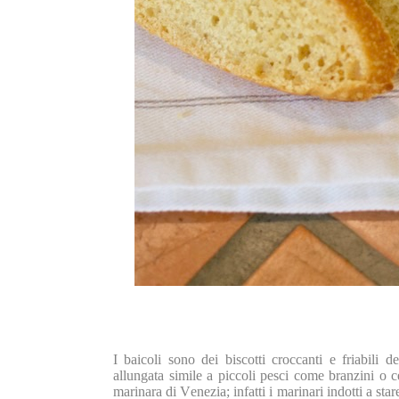
I baicoli sono dei biscotti croccanti e friabili d
allungata simile a piccoli pesci come branzini o ce
marinara di Venezia; infatti i marinari indotti a star