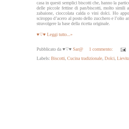
casa in questi semplici biscotti che, hanno la partico
delle piccole fettine di pan/biscotti, molto simili
zabaione, cioccolata calda o vini dolci. Ho apport
sciroppo d’acero al posto dello zucchero e l’olio a
stravolgere la base della ricetta originale.
♥♡♥ Leggi tutto...»
Pubblicato da ♥♡♥
Sar@
1 commento:
Labels:
Biscotti
,
Cucina tradizionale
,
Dolci
,
Lievita