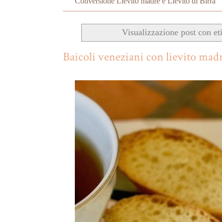
Conversione Lievito madre e Lievito di Birra
Visualizzazione post con et
Baicoli veneziani con lievito mad