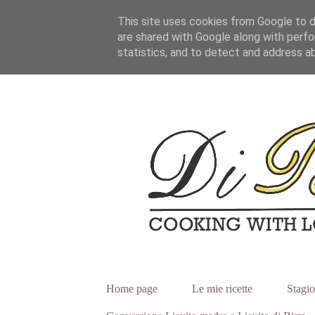
This site uses cookies from Google to de
are shared with Google along with perfo
statistics, and to detect and address a
Home page
Le mie ricette
Stagio