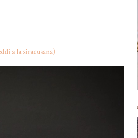
ddi a la siracusana)