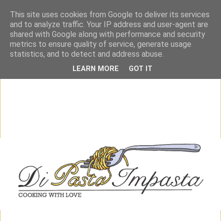
This site uses cookies from Google to deliver its services
and to analyze traffic. Your IP address and user-agent are
shared with Google along with performance and security
metrics to ensure quality of service, generate usage
statistics, and to detect and address abuse.
LEARN MORE
GOT IT