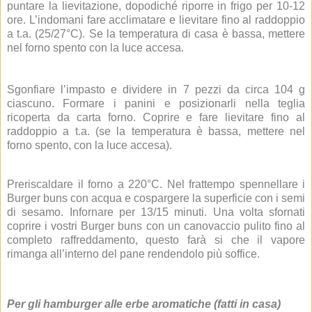
puntare la lievitazione, dopodiché riporre in frigo per 10-12
ore. L’indomani fare acclimatare e lievitare fino al raddoppio
a t.a. (25/27°C). Se la temperatura di casa è bassa, mettere
nel forno spento con la luce accesa.
Sgonfiare l’impasto e dividere in 7 pezzi da circa 104 g
ciascuno. Formare i panini e posizionarli nella teglia
ricoperta da carta forno. Coprire e fare lievitare fino al
raddoppio a t.a. (se la temperatura è bassa, mettere nel
forno spento, con la luce accesa).
Preriscaldare il forno a 220°C. Nel frattempo spennellare i
Burger buns con acqua e cospargere la superficie con i semi
di sesamo. Infornare per 13/15 minuti. Una volta sfornati
coprire i vostri Burger buns con un canovaccio pulito fino al
completo raffreddamento, questo farà si che il vapore
rimanga all’interno del pane rendendolo più soffice.
Per gli hamburger alle erbe aromatiche (fatti in casa)