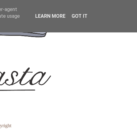
er-agent
rate usage
LEARN MORE
GOT IT
yright