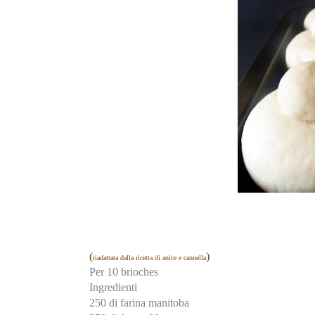
(
)
riadattata dalla ricetta di anice e cannella
Per 10 brioches
Ingredienti
250 di farina manitoba