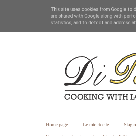
This site uses cookies from Google to de
are shared with Google along with perfo
statistics, and to detect and address a
Home page
Le mie ricette
Stagio