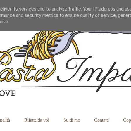
liver its services and to analyze traffic. Your IP address and us
rmance and security metrics to ensure quality of service, gene
buse.
nalità
Rifatte da voi
Su di me
Contatti
Cop