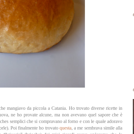
 che mangiavo da piccola a Catania. Ho trovato diverse ricette in
 uova, ne ho provate alcune, ma non avevano quel sapore che è
oches semplici che si compravano al forno e con le quale adoravo
orle). Poi finalmente ho trovato
questa
, a me sembrava simile alla