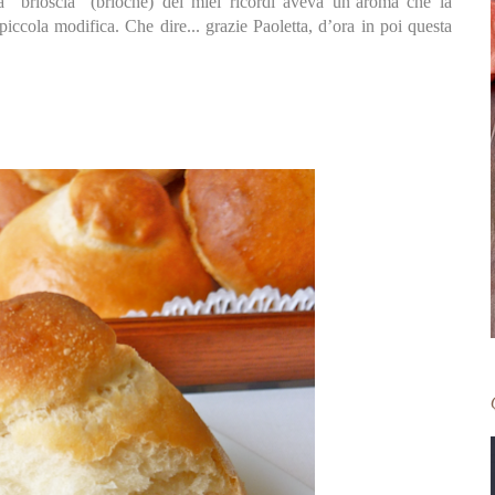
a “brioscia” (brioche) dei miei ricordi aveva un’aroma che la
iccola modifica. Che dire... grazie Paoletta, d’ora in poi questa