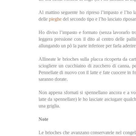
Al mattino seguente ho ripreso l’impasto e l’ho la
delle
pieghe
del secondo tipo e l’ho lasciato riposar
Ho diviso l’impasto e formato (senza lavorarlo tr
leggera pressione con il dito al centro delle pall
allungando un pò la parte inferiore per farla aderir
Allineate le brioches sulla placca ricoperta da cart
sciogliere un cucchiaino di zucchero di canna, pen
Pennellate di nuovo con il latte e fate cuocere in 
saranno dorate.
Non appena sfornati si spennellano ancora e a vos
latte da spennellare) le ho lasciate asciugare qualc
una griglia.
Note
Le brioches che avanzano conservatele nel conge