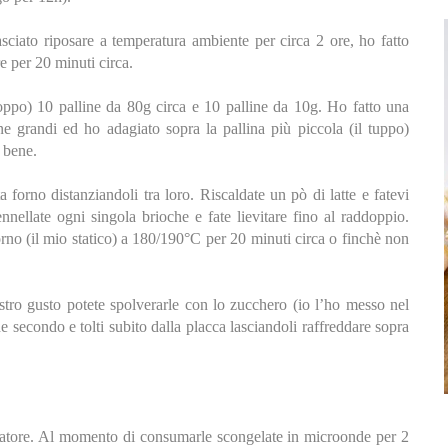
sciato riposare a temperatura ambiente per circa 2 ore, ho fatto
e per 20 minuti circa.
oppo) 10 palline da 80g circa e 10 palline da 10g. Ho fatto una
ine grandi ed ho adagiato sopra la pallina più piccola (il tuppo)
e bene.
a forno distanziandoli tra loro. Riscaldate un pò di latte e fatevi
nellate ogni singola brioche e fate lievitare fino al raddoppio.
forno (il mio statico) a 180/190°C per 20 minuti circa o finchè non
tro gusto potete spolverarle con lo zucchero (io l’ho messo nel
he secondo e tolti subito dalla placca lasciandoli raffreddare sopra
latore. Al momento di consumarle scongelate in microonde per 2