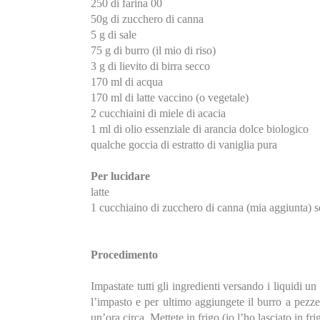
250 di farina 00
50g di zucchero di canna
5 g di sale
75 g di burro (il mio di riso)
3 g di lievito di birra secco
170 ml di acqua
170 ml di latte vaccino (o vegetale)
2 cucchiaini di miele di acacia
1 ml di olio essenziale di arancia dolce biologico
qualche goccia di estratto di vaniglia pura
Per lucidare
latte
1 cucchiaino di zucchero di canna (mia aggiunta) s
Procedimento
Impastate tutti gli ingredienti versando i liquidi un
l’impasto e per ultimo aggiungete il burro a pezzet
un’ora circa. Mettete in frigo (io l’ho lasciato in fr