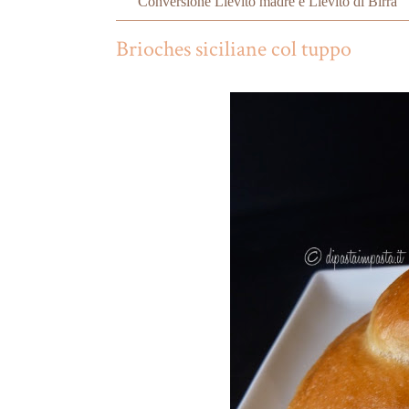
Conversione Lievito madre e Lievito di Birra
Brioches siciliane col tuppo