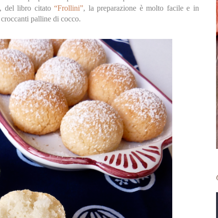
, del libro citato
“Frollini”
, la preparazione è molto facile e in
croccanti palline di cocco.