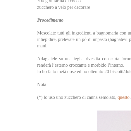
300 g di farina di cocco
zucchero a velo per decorare
Procedimento
Mescolate tutti gli ingredienti a bagnomaria con un
intiepidire, prelevate un pò di impasto (bagnatevi p
mani.
Adagiatele su una teglia rivestita con carta for
renderà l’esterno croccante e morbido l’interno.
Io ho fatto metà dose ed ho ottenuto 20 biscotti/dolc
Nota
(*) Io uso uno zucchero di canna semolato,
questo