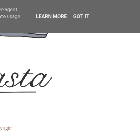
er-agent
rate usage
LEARN MORE
GOT IT
yright