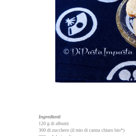
Ingredienti
120 g di albumi
300 di zucchero (il mio di canna chiaro bio*)