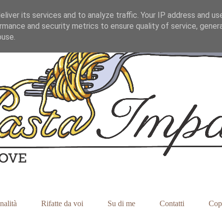
liver its services and to analyze traffic. Your IP address and us
rmance and security metrics to ensure quality of service, gene
buse.
nalità
Rifatte da voi
Su di me
Contatti
Cop