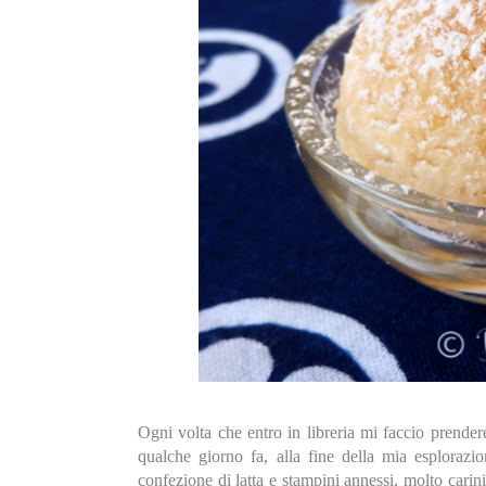
Ogni volta che entro in libreria mi faccio prende
qualche giorno fa, alla fine della mia esplorazi
confezione di latta e stampini annessi, molto carin