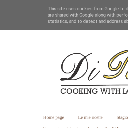
This site uses cookies from Google to de
are shared with Google along with perfo
statistics, and to detect and address a
Home page
Le mie ricette
Stagio