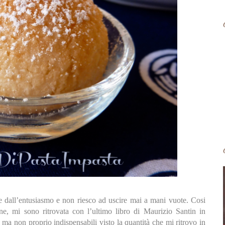
re dall’entusiasmo e non riesco ad uscire mai a mani vuote. Cosi
one, mi sono ritrovata con l’ultimo libro di Maurizio Santin in
i ma non proprio indispensabili visto la quantità che mi ritrovo in