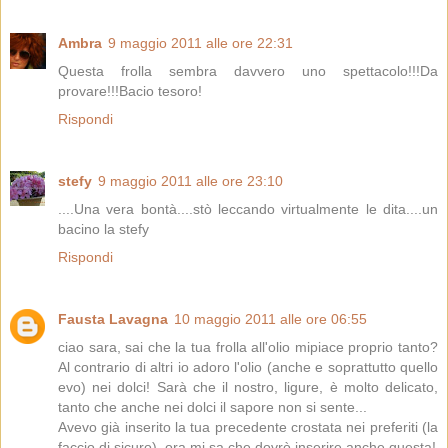
Ambra
9 maggio 2011 alle ore 22:31
Questa frolla sembra davvero uno spettacolo!!!Da
provare!!!Bacio tesoro!
Rispondi
stefy
9 maggio 2011 alle ore 23:10
....Una vera bontà....stò leccando virtualmente le dita....un
bacino la stefy
Rispondi
Fausta Lavagna
10 maggio 2011 alle ore 06:55
ciao sara, sai che la tua frolla all'olio mipiace proprio tanto?
Al contrario di altri io adoro l'olio (anche e soprattutto quello
evo) nei dolci! Sarà che il nostro, ligure, è molto delicato,
tanto che anche nei dolci il sapore non si sente...
Avevo già inserito la tua precedente crostata nei preferiti (la
faccio di sicuro), ora mi sa che dovrò inserire anche questa!