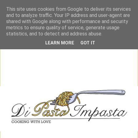
This site uses cookies from Google to deliver its services
and to analyze traffic. Your IP address and user-agent are
shared with Google along with performance and security
metrics to ensure quality of service, generate usage
statistics, and to detect and address abuse.
LEARN MORE
GOT IT