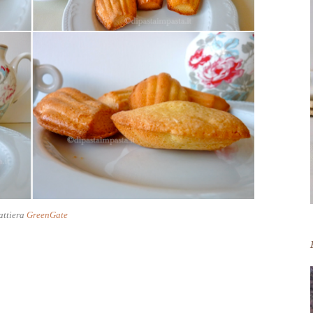
attiera
GreenGate