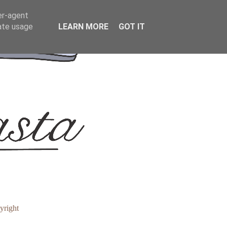
er-agent
rate usage
LEARN MORE
GOT IT
yright