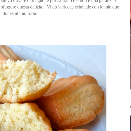
 potevo trovare di meglio, e poi Adriano è o non è una garanzia?
sfuggire questa delizia... Vi do la ricetta originale con le mie due
ù idonea al mio forno.