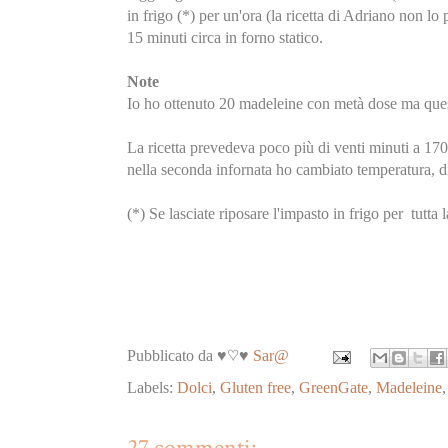
in frigo (*) per un'ora (la ricetta di Adriano non l
15 minuti circa in forno statico.
Note
Io ho ottenuto 20 madeleine con metà dose ma ques
La ricetta prevedeva poco più di venti minuti a 170
nella seconda infornata ho cambiato temperatura, d
(*) Se lasciate riposare l'impasto in frigo per tutta 
Pubblicato da ♥♡♥
Sar@
Labels:
Dolci
,
Gluten free
,
GreenGate
,
Madeleine
27 commenti: