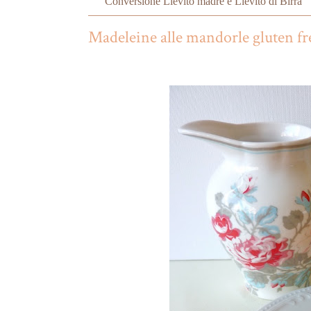
Conversione Lievito madre e Lievito di Birra
Madeleine alle mandorle gluten fre