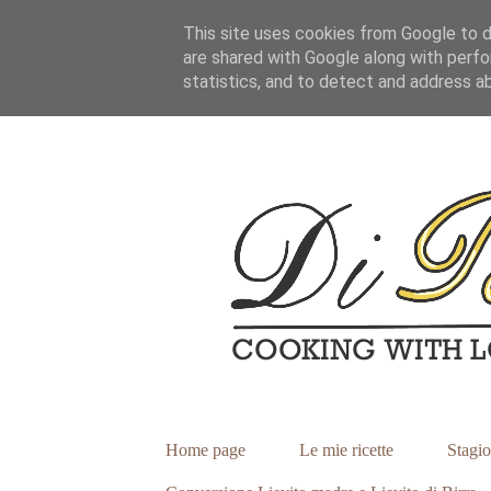
This site uses cookies from Google to de
are shared with Google along with perfo
statistics, and to detect and address a
Home page
Le mie ricette
Stagio