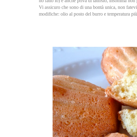
ho fatto io) è anche priva di lattosio, insomma non
Vi assicuro che sono di una bontà unica, non fatevi 
modifiche: olio al posto del burro e temperatura pi