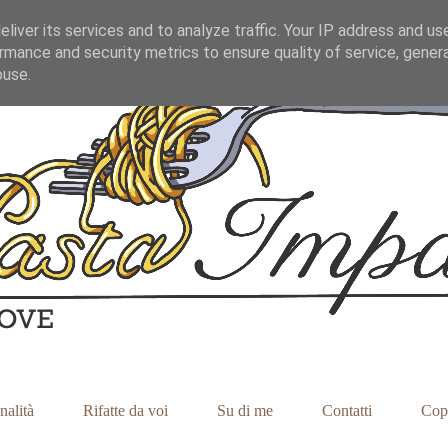
liver its services and to analyze traffic. Your IP address and us
rmance and security metrics to ensure quality of service, gene
buse.
nalità
Rifatte da voi
Su di me
Contatti
Cop