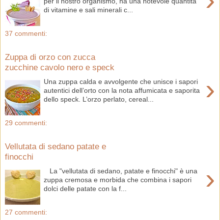
›
per il nostro organismo, ha una notevole quantità
di vitamine e sali minerali c...
37 commenti:
Zuppa di orzo con zucca
zucchine cavolo nero e speck
›
Una zuppa calda e avvolgente che unisce i sapori
autentici dell’orto con la nota affumicata e saporita
dello speck. L’orzo perlato, cereal...
29 commenti:
Vellutata di sedano patate e
finocchi
›
La "vellutata di sedano, patate e finocchi" è una
zuppa cremosa e morbida che combina i sapori
dolci delle patate con la f...
27 commenti: