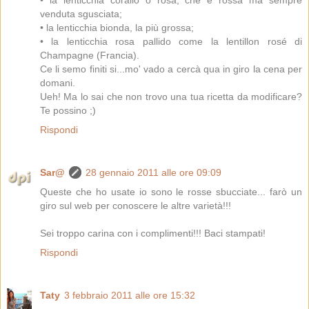
• la lenticchia corallo o rosa, che è rossa ma sempre
venduta sgusciata;
• la lenticchia bionda, la più grossa;
• la lenticchia rosa pallido come la lentillon rosé di
Champagne (Francia).
Ce li semo finiti si...mo' vado a cercà qua in giro la cena per
domani.
Ueh! Ma lo sai che non trovo una tua ricetta da modificare?
Te possino ;)
Rispondi
Sar@
28 gennaio 2011 alle ore 09:09
Queste che ho usate io sono le rosse sbucciate... farò un
giro sul web per conoscere le altre varietà!!!
Sei troppo carina con i complimenti!!! Baci stampati!
Rispondi
Taty
3 febbraio 2011 alle ore 15:32