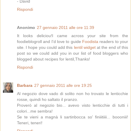
- David
Rispondi
Anonimo
27 gennaio 2011 alle ore 11:39
It looks deliciou!I came across your site from the
foodieblogroll and I'd love to guide
Foodista
readers to your
site. I hope you could add this
lentil widget
at the end of this
post so we could add you in our list of food bloggers who
blogged about recipes for lentil,Thanks!
Rispondi
Barbara
27 gennaio 2011 alle ore 19:25
Al negozio dove vado di solito non ho trovato le lenticchie
rosse, quindi ho saltato il pranzo.
Proverò al negozio bio... avevo visto lenticchie di tutti i
colori...me sembra!
Se te vieni a magnà li sartinbocca so' finiiitiiii... boooniii!
Teneri, teneri!