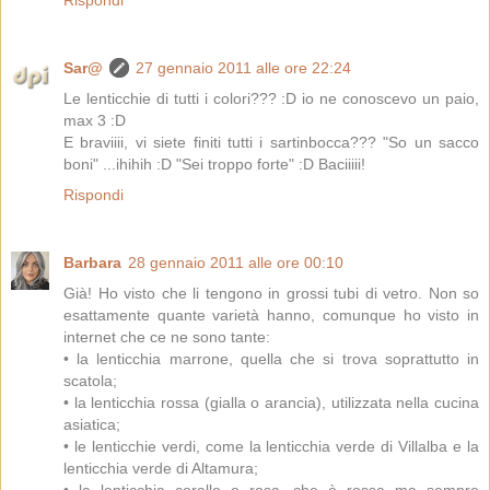
Rispondi
Sar@
27 gennaio 2011 alle ore 22:24
Le lenticchie di tutti i colori??? :D io ne conoscevo un paio,
max 3 :D
E braviiii, vi siete finiti tutti i sartinbocca??? "So un sacco
boni" ...ihihih :D "Sei troppo forte" :D Baciiiii!
Rispondi
Barbara
28 gennaio 2011 alle ore 00:10
Già! Ho visto che li tengono in grossi tubi di vetro. Non so
esattamente quante varietà hanno, comunque ho visto in
internet che ce ne sono tante:
• la lenticchia marrone, quella che si trova soprattutto in
scatola;
• la lenticchia rossa (gialla o arancia), utilizzata nella cucina
asiatica;
• le lenticchie verdi, come la lenticchia verde di Villalba e la
lenticchia verde di Altamura;