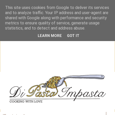
This site uses cookies from Google to deliver its services
and to analyze traffic. Your IP address and user-agent are
shared with Google along with performance and security
metrics to ensure quality of service, generate usage
statistics, and to detect and address abuse.
LEARN MORE
GOT IT