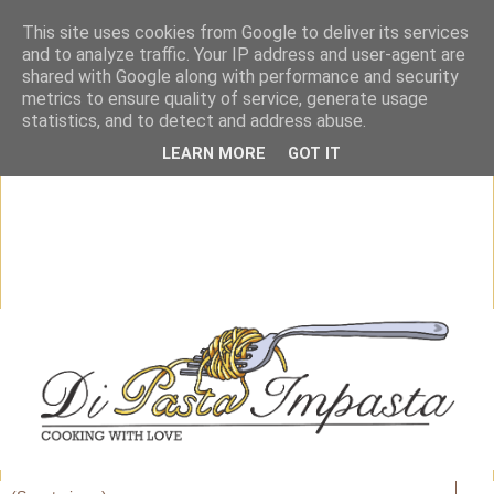
This site uses cookies from Google to deliver its services
and to analyze traffic. Your IP address and user-agent are
shared with Google along with performance and security
metrics to ensure quality of service, generate usage
statistics, and to detect and address abuse.
LEARN MORE
GOT IT