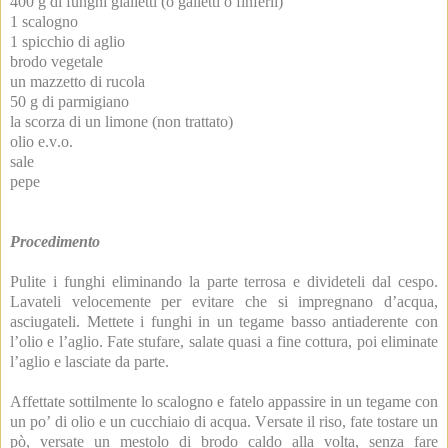
400 g di funghi gialletti (o galletti o finferli)
1 scalogno
1 spicchio di aglio
brodo vegetale
un mazzetto di rucola
50 g di parmigiano
la scorza di un limone (non trattato)
olio e.v.o.
sale
pepe
Procedimento
Pulite i funghi eliminando la parte terrosa e divideteli dal cespo.
Lavateli velocemente per evitare che si impregnano d’acqua,
asciugateli. Mettete i funghi in un tegame basso antiaderente con
l’olio e l’aglio. Fate stufare, salate quasi a fine cottura, poi eliminate
l’aglio e lasciate da parte.
Affettate sottilmente lo scalogno e fatelo appassire in un tegame con
un po’ di olio e un cucchiaio di acqua. Versate il riso, fate tostare un
pò, versate un mestolo di brodo caldo alla volta, senza fare