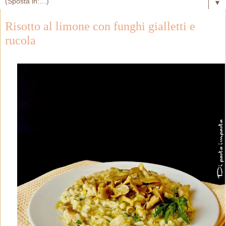
▼
Risotto al limone con funghi gialletti e
rucola