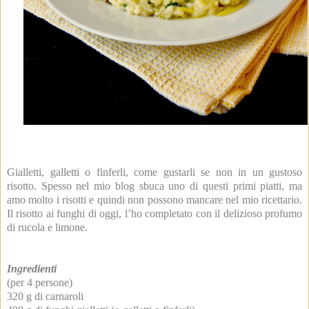
Gialletti, galletti o finferli, come gustarli se non in un gustoso
risotto. Spesso nel mio blog sbuca uno di questi primi piatti, ma
amo molto i risotti e quindi non possono mancare nel mio ricettario.
Il risotto ai funghi di oggi, l’ho completato con il delizioso profumo
di rucola e limone.
Ingredienti
(per 4 persone)
320 g di carnaroli