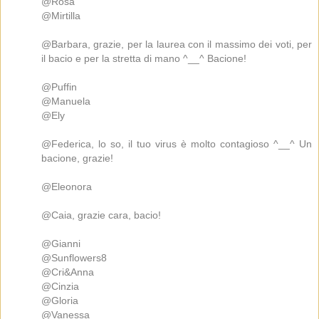
@Rosa
@Mirtilla
@Barbara, grazie, per la laurea con il massimo dei voti, per
il bacio e per la stretta di mano ^__^ Bacione!
@Puffin
@Manuela
@Ely
@Federica, lo so, il tuo virus è molto contagioso ^__^ Un
bacione, grazie!
@Eleonora
@Caia, grazie cara, bacio!
@Gianni
@Sunflowers8
@Cri&Anna
@Cinzia
@Gloria
@Vanessa