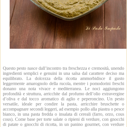
Questo pesto nasce dall’incontro tra freschezza e cremosità, unendo
ingredienti semplici e genuini in una salsa dal carattere deciso ma
equilibrato. La dolcezza della ricotta ammorbidisce il gusto
leggermente amarognolo della rucola, mentre i pomodorini freschi
donano una nota vivace e mediterranea. Le noci aggiungono
profondità e struttura, arricchite dal profumo dell’olio extravergine
d’oliva e dal tocco aromatico di aglio e peperoncino. Un pesto
versatile, ideale per condire la pasta, arricchire bruschette o
accompagnare secondi leggeri, ad esempio pollo alla piastra o pesce
bianco, in una pasta fredda o insalata di cereali (farro, orzo, cous
cous). Come base per torte salate o ripieni di verdure, con gnocchi
di patate o gnocchi di ricotta, in un panino gourmet, con verdure