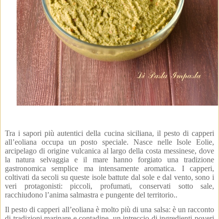
Tra i sapori più autentici della cucina siciliana, il pesto di capperi
all’eoliana occupa un posto speciale. Nasce nelle Isole Eolie,
arcipelago di origine vulcanica al largo della costa messinese, dove
la natura selvaggia e il mare hanno forgiato una tradizione
gastronomica semplice ma intensamente aromatica. I capperi,
coltivati da secoli su queste isole battute dal sole e dal vento, sono i
veri protagonisti: piccoli, profumati, conservati sotto sale,
racchiudono l’anima salmastra e pungente del territorio..
Il pesto di capperi all’eoliana è molto più di una salsa: è un racconto
di tradizioni marinare e contadine, un intreccio di ingredienti poveri