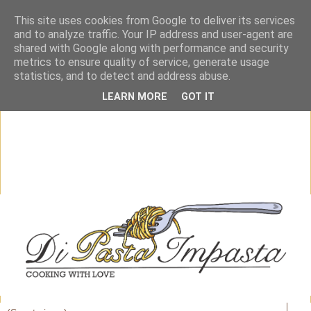
This site uses cookies from Google to deliver its services
and to analyze traffic. Your IP address and user-agent are
shared with Google along with performance and security
metrics to ensure quality of service, generate usage
statistics, and to detect and address abuse.
LEARN MORE
GOT IT