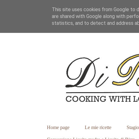
This site uses cookies from Google to de
are shared with Google along with perfo
statistics, and to detect and address a
Home page
Le mie ricette
Stagio