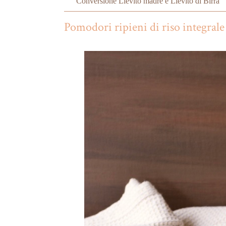
Conversione Lievito madre e Lievito di Birra
Pomodori ripieni di riso integrale