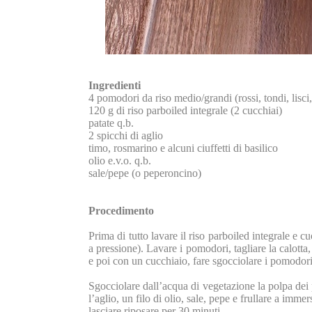
Ingredienti
4 pomodori da riso medio/grandi (rossi, tondi,
lisci
120 g di riso parboiled integrale
(2 cucchiai)
patate q.b.
2 spicchi di aglio
timo, rosmarino e alcuni ciuffetti di basilico
olio e.v.o. q.b.
sale/pepe (o peperoncino)
Procedimento
Prima di tutto lavare il riso parboiled integrale e c
a pressione). Lavare i pomodori, tagliare la calotta,
e poi con un cucchiaio, fare sgocciolare i pomodori 
Sgocciolare dall’acqua di vegetazione la polpa dei
l’aglio, un filo di olio, sale, pepe e frullare a imm
lasciare riposare per 30 minuti.