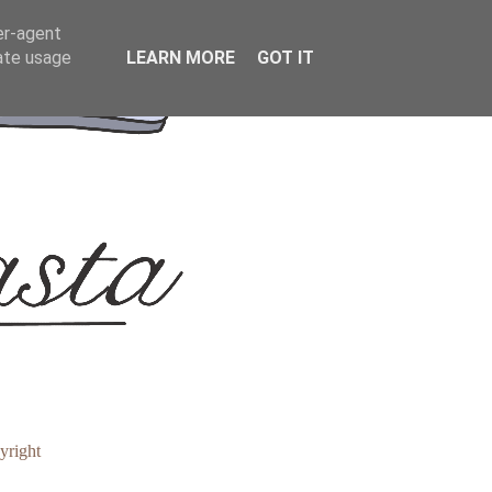
er-agent
rate usage
LEARN MORE
GOT IT
yright