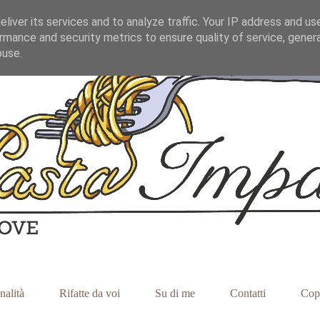
liver its services and to analyze traffic. Your IP address and us
rmance and security metrics to ensure quality of service, gene
buse.
nalità
Rifatte da voi
Su di me
Contatti
Cop