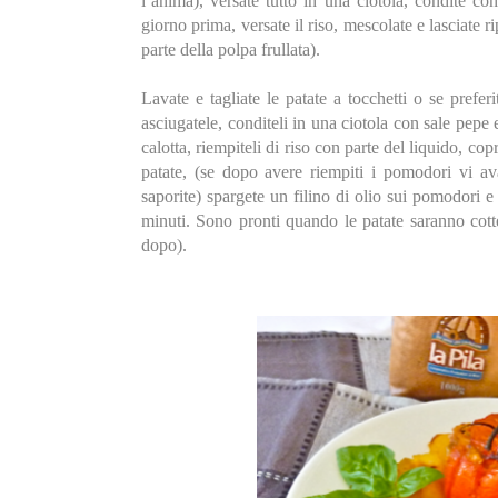
l’anima), versate tutto in una ciotola, condite con
giorno prima, versate il riso, mescolate e lasciate 
parte della polpa frullata).
Lavate e tagliate le patate a tocchetti o se prefer
asciugatele, conditeli in una ciotola con sale pepe e
calotta, riempiteli di riso con parte del liquido, copr
patate, (se dopo avere riempiti i pomodori vi a
saporite) spargete un filino di olio sui pomodori e
minuti. Sono pronti quando le patate saranno cotte 
dopo).