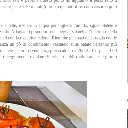
, olio, sale e pepe, a questo punto ho aggiunto il pesto fatto il
riposare per 30-40 minuti (o fino a quando il riso non assorba gran
ite a fette, mettete in acqua per togliere l’amido, sgocciolatele e
 olio. Adagiate i pomodori nella teglia, salateli all’interno e nella
iteli con la rispettiva calotta. Riempite gli spazi della taglia con le
vanza un pò di condimento, versatelo sulle patate verranno più
 mettete in forno (ventilato) preriscaldato a 200-220°C per 50-60
e leggermente rosolate. Serviteli tiepidi (ottimi anche il giorno