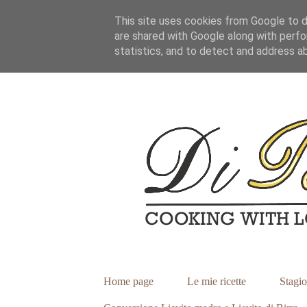
This site uses cookies from Google to de
are shared with Google along with perfo
statistics, and to detect and address a
Home page
Le mie ricette
Stagio