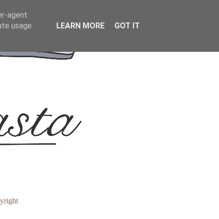
er-agent
rate usage
LEARN MORE
GOT IT
yright