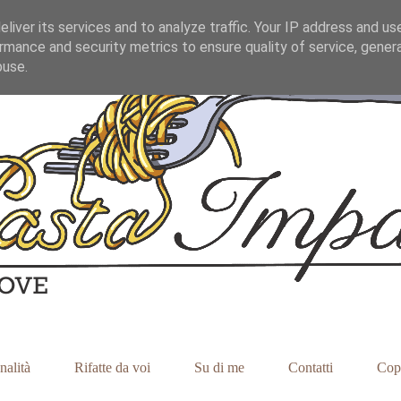
liver its services and to analyze traffic. Your IP address and us
rmance and security metrics to ensure quality of service, gene
buse.
nalità
Rifatte da voi
Su di me
Contatti
Cop