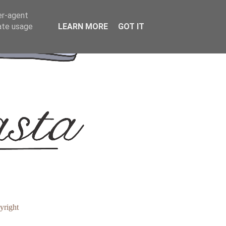
er-agent
rate usage
LEARN MORE
GOT IT
yright