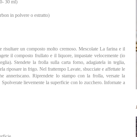
20- 30 ml)
rbon in polvere o estratto)
eve risultare un composto molto cremoso. Mescolate La farina e il
ungete il composto frullato e il liquore, impastate velocemente (io
eglia). Stendete la frolla sulla carta forno, adagiatela in teglia,
ela riposare in frigo. Nel frattempo Lavate, sbucciate e affettate le
he anneriscano. Riprendete lo stampo con la frolla, versate la
 Spolverate lievemente la superficie con lo zucchero. Infornate a
rficie