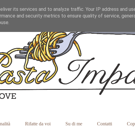
liver its services and to analyze traffic. Your IP address and us
rmance and security metrics to ensure quality of service, gene
buse.
nalità
Rifatte da voi
Su di me
Contatti
Cop