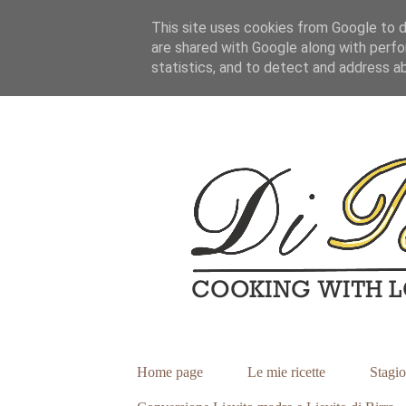
This site uses cookies from Google to de
are shared with Google along with perfo
statistics, and to detect and address a
Home page
Le mie ricette
Stagio