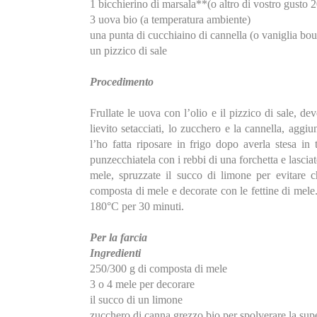
1 bicchierino di marsala**(o altro di vostro gusto 
3 uova bio (a temperatura ambiente)
una punta di cucchiaino di cannella (o vaniglia bou
un pizzico di sale
Procedimento
Frullate le uova con l’olio e il pizzico di sale, d
lievito setacciati, lo zucchero e la cannella, aggi
l’ho fatta riposare in frigo dopo averla stesa in t
punzecchiatela con i rebbi di una forchetta e lasciat
mele, spruzzate il succo di limone per evitare c
composta di mele e decorate con le fettine di mele.
180°C per 30 minuti.
Per la farcia
Ingredienti
250/300 g di composta di mele
3 o 4 mele per decorare
il succo di un limone
zucchero di canna grezzo bio per spolverare la supe