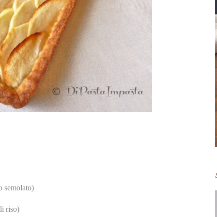
o semolato)
i riso)