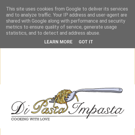
This site uses cookies from Google to deliver its services
and to analyze traffic. Your IP address and user-agent are
shared with Google along with performance and security
metrics to ensure quality of service, generate usage
statistics, and to detect and address abuse.
LEARN MORE
GOT IT