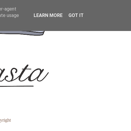
er-agent
rate usage
LEARN MORE
GOT IT
yright