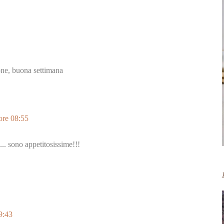
one, buona settimana
ore 08:55
.. sono appetitosissime!!!
9:43