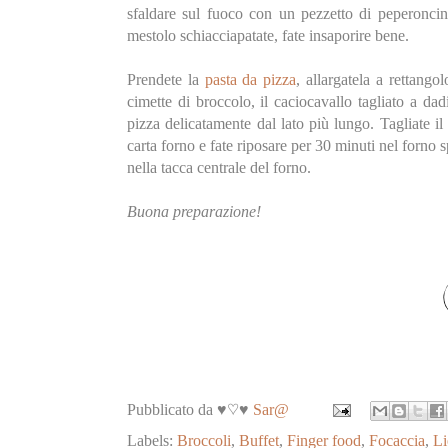
sfaldare sul fuoco con un pezzetto di peperonci
mestolo schiacciapatate, fate insaporire bene.
Prendete la
pasta da pizza
, allargatela a rettango
cimette di broccolo, il caciocavallo tagliato a da
pizza delicatamente dal lato più lungo. Tagliate il 
carta forno e fate riposare per 30 minuti nel forno 
nella tacca centrale del forno.
Buona preparazione!
Pubblicato da ♥♡♥
Sar@
Labels:
Broccoli
,
Buffet
,
Finger food
,
Focaccia
,
Li