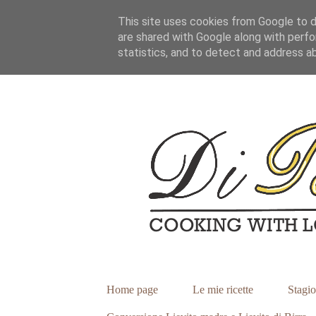
This site uses cookies from Google to de
are shared with Google along with perfo
statistics, and to detect and address a
Home page
Le mie ricette
Stagio