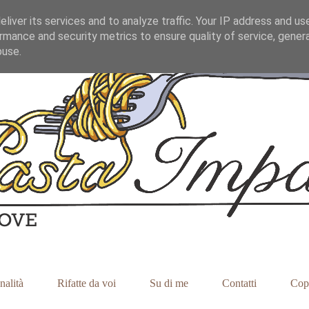
liver its services and to analyze traffic. Your IP address and us
rmance and security metrics to ensure quality of service, gene
buse.
nalità
Rifatte da voi
Su di me
Contatti
Cop