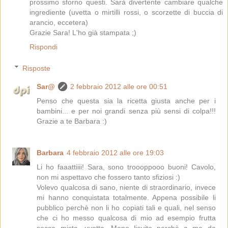
prossimo sforno questi. Sarà divertente cambiare qualche
ingrediente (uvetta o mirtilli rossi, o scorzette di buccia di
arancio, eccetera)
Grazie Sara! L'ho già stampata ;)
Rispondi
Risposte
Sar@
2 febbraio 2012 alle ore 00:51
Penso che questa sia la ricetta giusta anche per i
bambini... e per noi grandi senza più sensi di colpa!!!
Grazie a te Barbara :)
Barbara
4 febbraio 2012 alle ore 19:03
Li ho faaattiiii! Sara, sono troooppooo buoni! Cavolo,
non mi aspettavo che fossero tanto sfiziosi :)
Volevo qualcosa di sano, niente di straordinario, invece
mi hanno conquistata totalmente. Appena possibile li
pubblico perchè non li ho copiati tali e quali, nel senso
che ci ho messo qualcosa di mio ad esempio frutta
secca mista, uvetta. Meno lievito perchè a me da