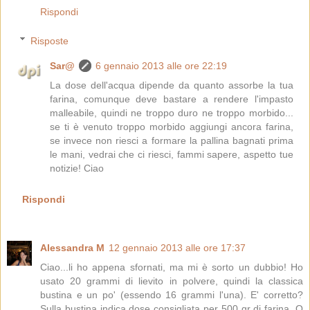
Rispondi
Risposte
Sar@
6 gennaio 2013 alle ore 22:19
La dose dell'acqua dipende da quanto assorbe la tua
farina, comunque deve bastare a rendere l'impasto
malleabile, quindi ne troppo duro ne troppo morbido...
se ti è venuto troppo morbido aggiungi ancora farina,
se invece non riesci a formare la pallina bagnati prima
le mani, vedrai che ci riesci, fammi sapere, aspetto tue
notizie! Ciao
Rispondi
Alessandra M
12 gennaio 2013 alle ore 17:37
Ciao...li ho appena sfornati, ma mi è sorto un dubbio! Ho
usato 20 grammi di lievito in polvere, quindi la classica
bustina e un po' (essendo 16 grammi l'una). E' corretto?
Sulla bustina indica dose consigliata per 500 gr di farina. O