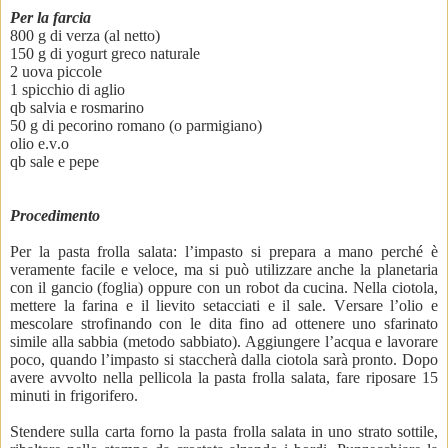
Per la farcia
800 g di verza (al netto)
150 g di yogurt greco naturale
2 uova piccole
1 spicchio di aglio
qb salvia e rosmarino
50 g di pecorino romano (o parmigiano)
olio e.v.o
qb sale e pepe
Procedimento
Per la pasta frolla salata: l’impasto si prepara a mano perché è
veramente facile e veloce, ma si può utilizzare anche la planetaria
con il gancio (foglia) oppure con un robot da cucina. Nella ciotola,
mettere la farina e il lievito setacciati e il sale. Versare l’olio e
mescolare strofinando con le dita fino ad ottenere uno sfarinato
simile alla sabbia (metodo sabbiato). Aggiungere l’acqua e lavorare
poco, quando l’impasto si staccherà dalla ciotola sarà pronto. Dopo
avere avvolto nella pellicola la pasta frolla salata, fare riposare 15
minuti in frigorifero.
Stendere sulla carta forno la pasta frolla salata in uno strato sottile,