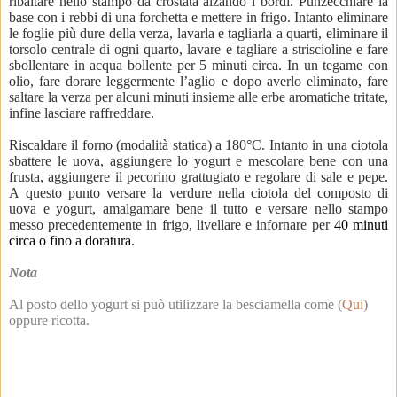
ribaltare nello stampo da crostata alzando i bordi. Punzecchiare la
base con i rebbi di una forchetta e mettere in frigo. Intanto eliminare
le foglie più dure della verza, lavarla e tagliarla a quarti, eliminare il
torsolo centrale di ogni quarto, lavare e tagliare a striscioline e fare
sbollentare in acqua bollente per 5 minuti circa. In un tegame con
olio, fare dorare leggermente l’aglio e dopo averlo eliminato, fare
saltare la verza per alcuni minuti insieme alle erbe aromatiche tritate,
infine lasciare raffreddare.
Riscaldare il forno (modalità statica) a 180°C. Intanto in una ciotola
sbattere le uova, aggiungere lo yogurt e mescolare bene con una
frusta, aggiungere il pecorino grattugiato e regolare di sale e pepe.
A questo punto versare la verdure nella ciotola del composto di
uova e yogurt, amalgamare bene il tutto e versare nello stampo
messo precedentemente in frigo, livellare e infornare per
40 minuti
circa o fino a doratura.
Nota
Al posto dello yogurt si può utilizzare la besciamella come (
Qui
)
oppure ricotta.