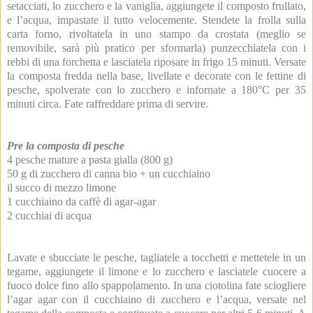
setacciati, lo zucchero e la vaniglia, aggiungete il composto frullato,
e l’acqua, impastate il tutto velocemente. Stendete la frolla sulla
carta forno, rivoltatela in uno stampo da crostata (meglio se
removibile, sarà più pratico per sformarla) punzecchiatela con i
rebbi di una forchetta e lasciatela riposare in frigo 15 minuti. Versate
la composta fredda nella base, livellate e decorate con le fettine di
pesche, spolverate con lo zucchero e infornate a 180°C per 35
minuti circa. Fate raffreddare prima di servire.
Pre la composta di pesche
4 pesche mature a pasta gialla (800 g)
50 g di zucchero di canna bio + un cucchiaino
il succo di mezzo limone
1 cucchiaino da caffè di agar-agar
2 cucchiai di acqua
Lavate e sbucciate le pesche, tagliatele a tocchetti e mettetele in un
tegame, aggiungete il limone e lo zucchero e lasciatele cuocere a
fuoco dolce fino allo spappolamento. In una ciotolina fate sciogliere
l’agar agar con il cucchiaino di zucchero e l’acqua, versate nel