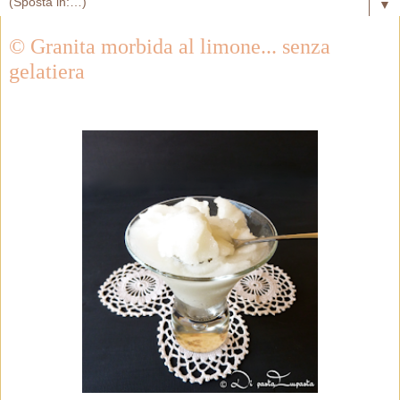
▼
© Granita morbida al limone... senza
gelatiera