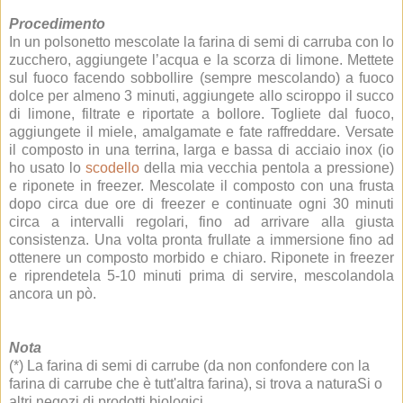
Procedimento
In un polsonetto mescolate la farina di semi di carruba con lo
zucchero, aggiungete l’acqua e la scorza di limone. Mettete
sul fuoco facendo sobbollire (sempre mescolando) a fuoco
dolce per almeno 3 minuti, aggiungete allo sciroppo il succo
di limone, filtrate e riportate a bollore. Togliete dal fuoco,
aggiungete il miele, amalgamate e fate raffreddare. Versate
il composto in una terrina, larga e bassa di acciaio inox (io
ho usato lo
scodello
della mia vecchia pentola a pressione)
e riponete in freezer. Mescolate il composto con una frusta
dopo circa due ore di freezer e continuate ogni 30 minuti
circa a intervalli regolari, fino ad arrivare alla giusta
consistenza. Una volta pronta frullate a immersione fino ad
ottenere un composto morbido e chiaro. Riponete in freezer
e riprendetela 5-10 minuti prima di servire, mescolandola
ancora un pò.
Nota
(*) La farina di semi di carrube (da non confondere con la
farina di carrube che è tutt'altra farina), si trova a naturaSi o
altri negozi di prodotti biologici.