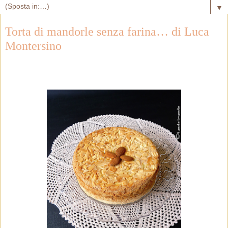
▼
Torta di mandorle senza farina… di Luca
Montersino