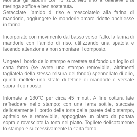
Montate gli albumi con lo zucchero fino a ottenere una
meringa soffice e ben sostenuta.
Setacciate l’amido di riso e mescolatelo alla farina di
mandorle, aggiungete le mandorle amare ridotte anch’esse
in farina.
Incorporate con movimento dal basso verso l’alto, la farina di
mandorle con l’amido di riso, utilizzando una spatola e
facendo attenzione a non smontare il composto.
Ungete il bordo dello stampo e mettete sul fondo un foglio di
carta forno (se avete uno stampo removibile, altrimenti
tagliatela della stessa misura del fondo) spennellato di olio,
quindi mettete uno strato di fettine di mandorle e versate
sopra il composto.
Infornate a 180°C per circa 45 minuti. A fine cottura fate
raffreddare nello stampo; con una lama sottile, staccate
delicatamente il bordo della torta dalla parete dello stampo,
apritelo se è removibile, appoggiate un piatto da portata
sopra e rovesciate la torta nel piatto. Togliete delicatamente
lo stampo e successivamente la carta forno.