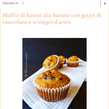
▼
Muffin di kamut alla banana con gocce di
cioccolato e sciroppo d'acero