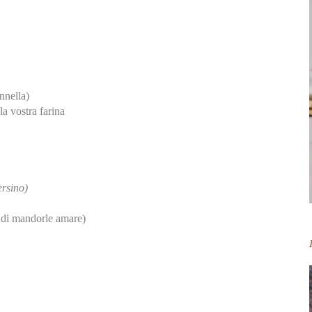
nnella)
la vostra farina
ersino)
 di mandorle amare)