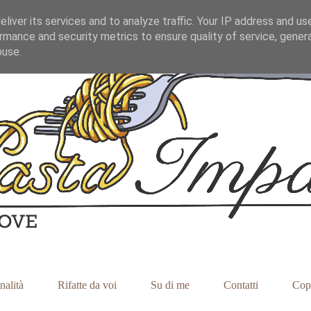
liver its services and to analyze traffic. Your IP address and us
rmance and security metrics to ensure quality of service, gene
buse.
nalità
Rifatte da voi
Su di me
Contatti
Cop