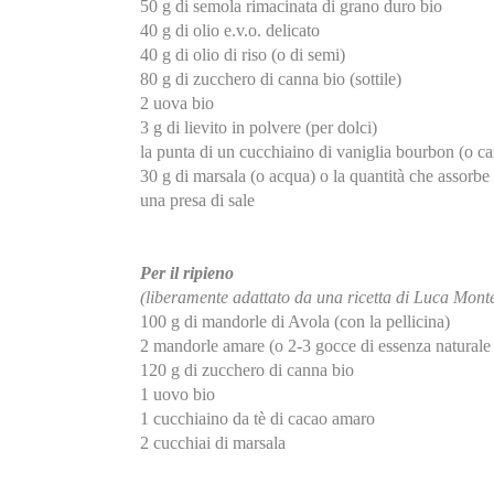
50 g di semola rimacinata di grano duro bio
40 g di olio e.v.o. delicato
40 g di olio di riso (o di semi)
80 g di zucchero di canna bio (sottile)
2 uova bio
3 g di lievito in polvere (per dolci)
la punta di un cucchiaino di vaniglia bourbon (o ca
30 g di marsala (o acqua) o la quantità che assorbe 
una presa di sale
Per il ripieno
(liberamente adattato da una ricetta di Luca Mont
100 g di mandorle di Avola (con la pellicina)
2 mandorle amare (o 2-3 gocce di essenza naturale
120 g di zucchero di canna bio
1 uovo bio
1 cucchiaino da tè di cacao amaro
2 cucchiai di marsala