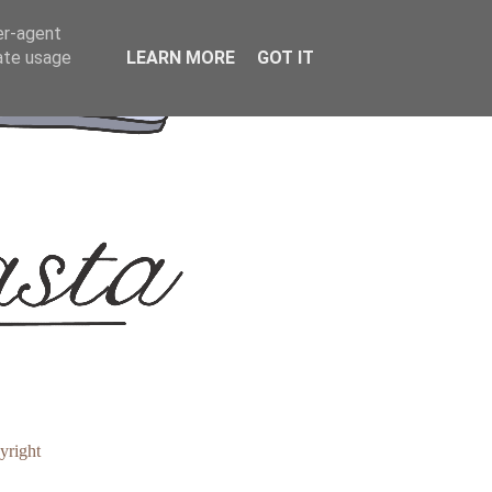
er-agent
rate usage
LEARN MORE
GOT IT
yright