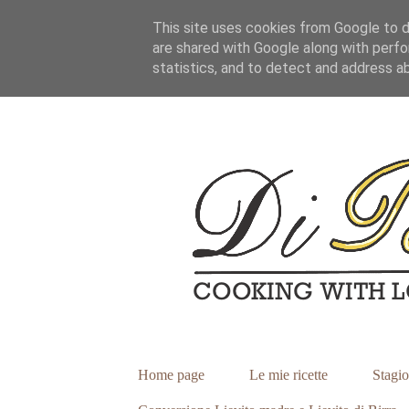
This site uses cookies from Google to de
are shared with Google along with perfo
statistics, and to detect and address a
Home page
Le mie ricette
Stagio