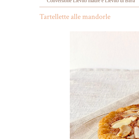
Conversione Lievito madre e Lievito di Birra
Tartellette alle mandorle