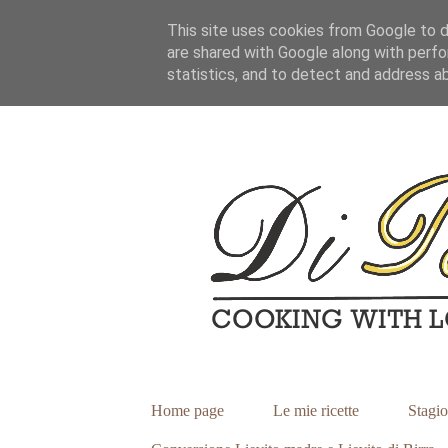
This site uses cookies from Google to de
are shared with Google along with perfo
statistics, and to detect and address a
Home page
Le mie ricette
Stagio