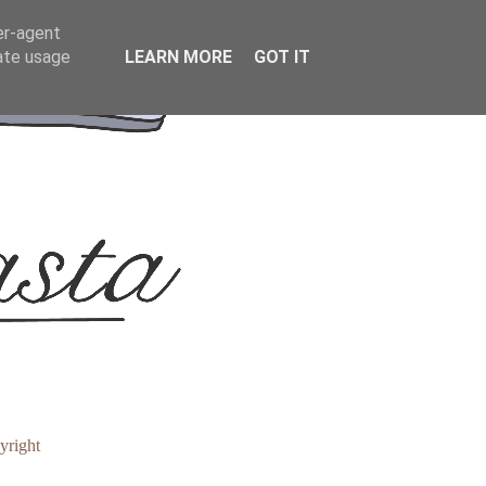
er-agent
rate usage
LEARN MORE
GOT IT
yright