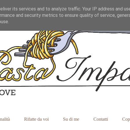
liver its services and to analyze traffic. Your IP address and us
rmance and security metrics to ensure quality of service, gene
buse.
nalità
Rifatte da voi
Su di me
Contatti
Cop