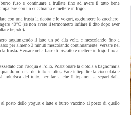
l burro fuso e continuare a frullate fino ad avere il tutto bene
ompattare con un cucchiaino e mettere in frigo.
lare con una frusta la ricotta e lo yogurt, aggiungere lo zucchero,
gere 40°C (se non avete il termometro infilare il dito dopo aver
tare tiepido).
hero aggiungendo il latte un pò alla volta e mescolando fino a
o basso per almeno 3 minuti mescolando continuamente, versare nel
a frusta. Versare nella base di biscotto e mettere in frigo fino al
pezzettato con l’acqua e l’olio. Posizionare la ciotola a bagnomaria
uando non sia del tutto sciolto,. Fare intiepidire la cioccolata e
 indurisca del tutto, per far si che il top non si separi dalla
a al posto dello yogurt e latte e burro vaccino al posto di quello