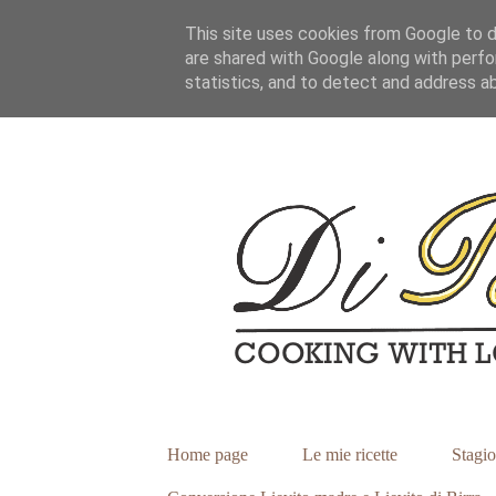
This site uses cookies from Google to de
are shared with Google along with perfo
statistics, and to detect and address a
Home page
Le mie ricette
Stagio