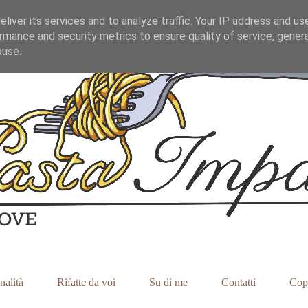
liver its services and to analyze traffic. Your IP address and us
rmance and security metrics to ensure quality of service, gene
buse.
nalità
Rifatte da voi
Su di me
Contatti
Cop