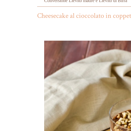
Conversione Lievito madre e Lievito di Birra
Cheesecake al cioccolato in coppett