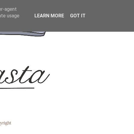
er-agent
rate usage
LEARN MORE
GOT IT
yright