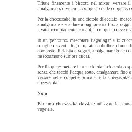
Tritate finemente i biscotti nel mixer, versare i
amalgamato, dividere il composto nelle coppette, c
Per la cheesecake: in una ciotola di acciaio, mesco
amalgamare e scaldare a bagnomaria fino a raggiun
lavato accuratamente le mani, il composto deve risul
In un pentolino, mescolare l’agar-agar e lo zucc
sciogliere eventuali grumi, fate sobbollire a fuoc
composto di ricotta e yogurt, amalgamare bene con l
rassodamento (un’ora circa).
Per il toping: mettere in una ciotola il cioccolato s
senza che tocchi l’acqua sotto, amalgamare fino a q
versare nelle coppette prima che la cheesecake si
cheesecake.
Nota
Per una cheesecake classica
: utilizzare la pann
vegetale.