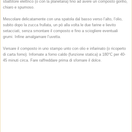
sbattitore elettrico (o con la planetaria) fino ad avere un composto gonfio,
chiaro e spumoso.
Mescolare delicatamente con una spatola dal basso verso l’alto, l’olio,
subito dopo la zucca frullata, un pò alla volta le due farine e lievito
setacciati, senza smontare il composto e fino a sciogliere eventuali
grumi. Infine amalgamare l’uvetta.
Versare il composto in uno stampo unto con olio e infarinato (o ricoperto
di carta forno). Infornate a forno caldo (funzione statica) a 180°C per 40-
45 minuti circa. Fare raffreddare prima di sfornare il dolce.