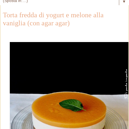
▼
Torta fredda di yogurt e melone alla
vaniglia (con agar agar)