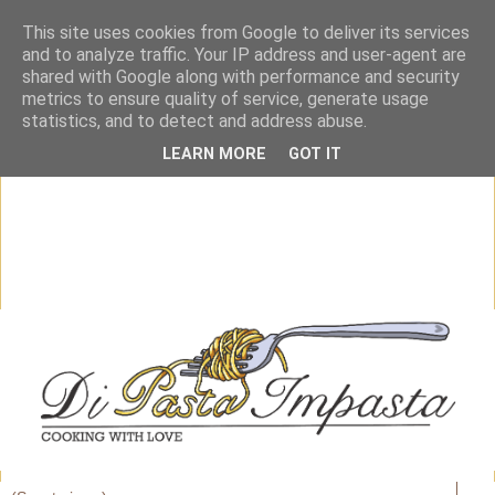
This site uses cookies from Google to deliver its services
and to analyze traffic. Your IP address and user-agent are
shared with Google along with performance and security
metrics to ensure quality of service, generate usage
statistics, and to detect and address abuse.
LEARN MORE
GOT IT