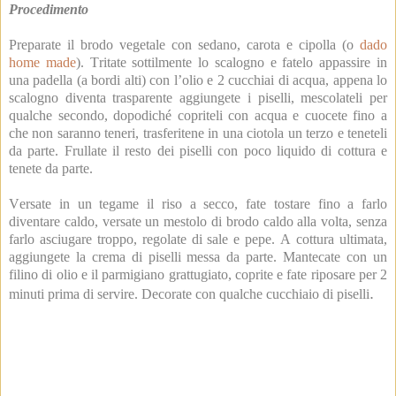
Procedimento
Preparate il brodo vegetale con sedano, carota e cipolla (o
dado
home made
). Tritate sottilmente lo scalogno e fatelo appassire in
una padella (a bordi alti) con l’olio e 2 cucchiai di acqua, appena lo
scalogno diventa trasparente aggiungete i piselli, mescolateli per
qualche secondo, dopodiché copriteli con acqua e cuocete fino a
che non saranno teneri, trasferitene in una ciotola un terzo e teneteli
da parte. Frullate il resto dei piselli con poco liquido di cottura e
tenete da parte.
Versate in un tegame il riso a secco, fate tostare fino a farlo
diventare caldo, versate un mestolo di brodo caldo alla volta, senza
farlo asciugare troppo, regolate di sale e pepe. A cottura ultimata,
aggiungete la crema di piselli messa da parte. Mantecate con un
filino di olio e il parmigiano grattugiato, coprite e fate riposare per 2
.
minuti prima di servire. Decorate con qualche cucchiaio di piselli