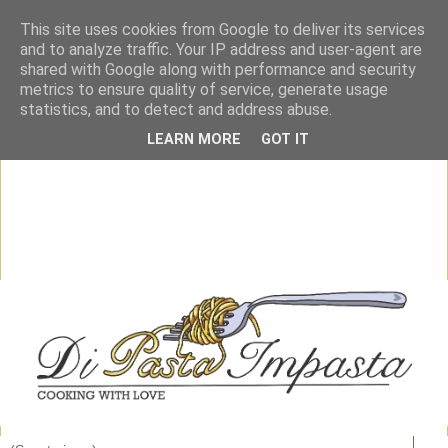
This site uses cookies from Google to deliver its services
and to analyze traffic. Your IP address and user-agent are
shared with Google along with performance and security
metrics to ensure quality of service, generate usage
statistics, and to detect and address abuse.
LEARN MORE
GOT IT