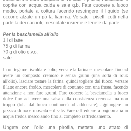
coprite con acqua calda e sale q.b. Fate cuocere a fuoco
medio, portate a cottura facendo restringere il liquido (se
occorre alzate un pò la fiamma. Versate i piselli cotti nella
padella dei carciofi, mescolate insieme e tenete da parte.
Per la besciamella all’olio
1 l di latte
75 g di farina
70 g di olio e.v.o.
sale
In un tegame riscaldare l'olio, versare la farina e mescolare fino ad
avere un composto cremoso e senza grumi (una sorta di roux
all'olio), lasciare tostare la farina, quindi togliere dal fuoco, versare
il latte ancora freddo, mescolare di continuo con una frusta, facendo
attenzione a non fare grumi. Fare cuocere la besciamella a fuoco
dolce fino ad avere una salsa dalla consistenza cremosa ma non
troppo (tolta dal fuoco continuerà ad addensare), aggiungere un
pizzico di noce moscata e il sale. Fare raffreddare a bagnomaria in
acqua fredda mescolando fino al completo raffreddamento.
Ungete con l’olio una pirofila, mettete uno strato di