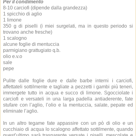
Per il condimento
8-10 carciofi (dipende dalla grandezza)
1 spicchio di aglio
1 limone
350 g di piselli (i miei surgelati, ma in questo periodo si
trovano anche fresche)
1 scalogno
alcune foglie di mentuccia
parmigiano grattugiato q.b.
olio e.v.o
sale
pepe
Pulite dalle foglie dure e dalle barbe interni i carciofi,
affettateli sottilmente e tagliate a pezzetti i gambi più teneri,
immergete tutto in acqua e succo di limone. Sgocciolate i
carciofi e versateli in una larga padella antiaderente, fate
stufare con l’aglio, l’olio e la mentuccia, salate, pepate ed
eliminate l’aglio.
In un altro tegame fate appassire con un pò di olio e un
cucchiaio di acqua lo scalogno affettato sottilmente, quando
quest’ultimo sarà trasparente versate i piselli, mescolate e