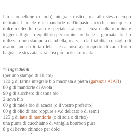
Un ciambellone (o torta) integrale rustico, ma allo stesso tempo
delicato.
Il miele e le mandorle nell'impasto arricchiscono questo
dolce rendendolo sano e speciale. La consistenza risulta morbida e
leggera. Il giusto equilibrio per cominciare bene la giornata. Io ho
utilizzato uno stampo a ciambella, ma visto la friabilità, consiglio di
usarne uno da torta (della stessa misura), ricoperto di carta forno
bagnata e strizzata, sarà così più facile sformarla.
©
Ingredienti
(per uno stampo di 18 cm)
120 g di farina integrale bio macinata a pietra (
garanzia AIAB
)
80 g di mandorle di Avola
90 g di zucchero di canna bio
2 uova bio
60 g di miele bio di acacia (o il vostro preferito)
60 g di olio di riso (oppure e.v.o delicato o di semi)
125 g di
latte di mandorla
(o di soia o di riso)
una punta di cucchiaino di vaniglia bourbon pura
8 g di lievito chimico per dolci