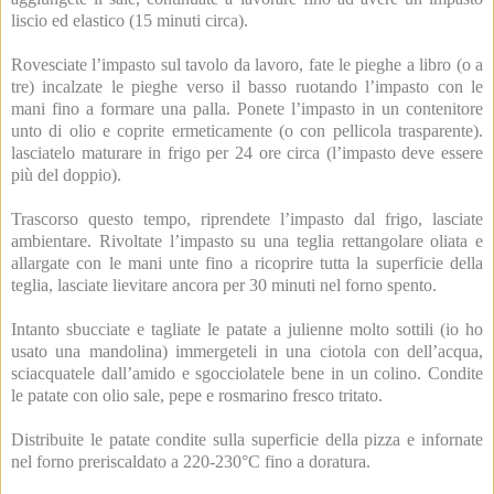
liscio ed elastico (15 minuti circa).
Rovesciate l’impasto sul tavolo da lavoro, fate le pieghe a libro (o a
tre) incalzate le pieghe verso il basso ruotando l’impasto con le
mani fino a formare una palla. Ponete l’impasto in un contenitore
unto di olio e coprite ermeticamente (o con pellicola trasparente).
lasciatelo maturare in frigo per 24 ore circa (l’impasto deve essere
più del doppio).
Trascorso questo tempo, riprendete l’impasto dal frigo, lasciate
ambientare. Rivoltate l’impasto su una teglia rettangolare oliata e
allargate con le mani unte fino a ricoprire tutta la superficie della
teglia, lasciate lievitare ancora per 30 minuti nel forno spento.
Intanto sbucciate e tagliate le patate a julienne molto sottili (io ho
usato una mandolina) immergeteli in una ciotola con dell’acqua,
sciacquatele dall’amido e sgocciolatele bene in un colino. Condite
le patate con olio sale, pepe e rosmarino fresco tritato.
Distribuite le patate condite sulla superficie della pizza e infornate
nel forno preriscaldato a 220-230°C fino a doratura.