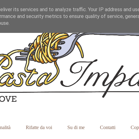
liver its services and to analyze traffic. Your IP address and us
rmance and security metrics to ensure quality of service, gene
buse.
nalità
Rifatte da voi
Su di me
Contatti
Cop