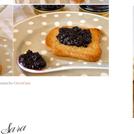
ramiche
GreenGate