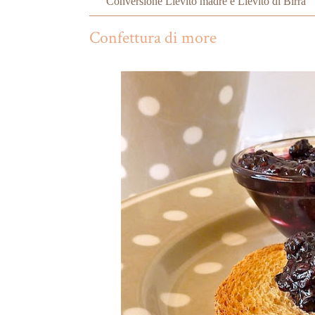
Conversione Lievito madre e Lievito di Birra
Confettura di more