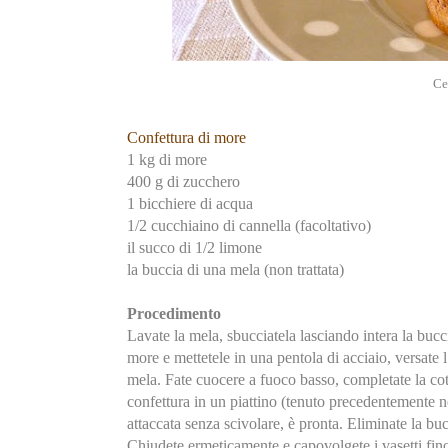
Ce
Confettura di more
1 kg di more
400 g di zucchero
1 bicchiere di acqua
1/2 cucchiaino di cannella (facoltativo)
il succo di 1/2 limone
la buccia di una mela (non trattata)
Procedimento
Lavate la mela, sbucciatela lasciando intera la bucci
more e mettetele in una pentola di acciaio, versate l
mela. Fate cuocere a fuoco basso, completate la cot
confettura in un piattino (tenuto precedentemente n
attaccata senza scivolare, è pronta. Eliminate la bucc
Chiudete ermeticamente e capovolgete i vasetti fin