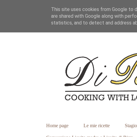
This site uses cookies from Google to de
are shared with Google along with perfo
statistics, and to detect and address a
Home page
Le mie ricette
Stagio