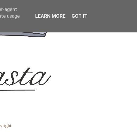
er-agent
rate usage
LEARN MORE
GOT IT
yright