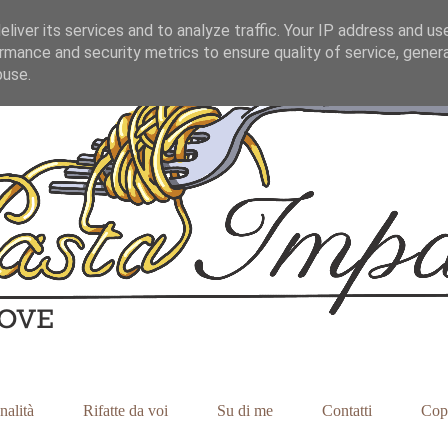
liver its services and to analyze traffic. Your IP address and us
rmance and security metrics to ensure quality of service, gene
buse.
nalità
Rifatte da voi
Su di me
Contatti
Cop