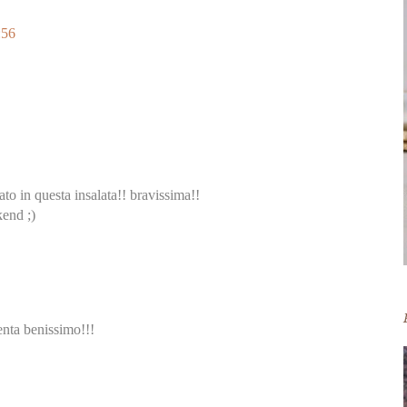
:56
nato in questa insalata!! bravissima!!
kend ;)
enta benissimo!!!