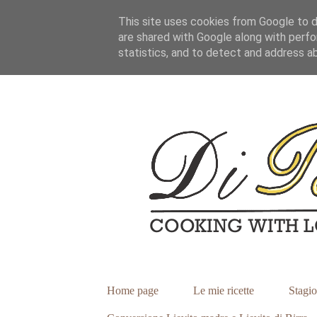
This site uses cookies from Google to de
are shared with Google along with perfo
statistics, and to detect and address a
Home page
Le mie ricette
Stagio