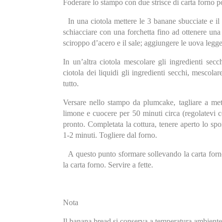
Foderare lo stampo con due strisce di carta forno p
In una ciotola mettere le 3 banane sbucciate e il 
schiacciare con una forchetta fino ad ottenere una 
sciroppo d’acero e il sale; aggiungere le uova legge
In un’altra ciotola mescolare gli ingredienti secchi
ciotola dei liquidi gli ingredienti secchi, mescol
tutto.
Versare nello stampo da plumcake, tagliare a met
limone e cuocere per 50 minuti circa (regolatevi co
pronto. Completata la cottura, tenere aperto lo spo
1-2 minuti. Togliere dal forno.
A questo punto sformare sollevando la carta forno, 
la carta forno. Servire a fette.
Nota
Il banana bread si conserva a temperatura ambiente,