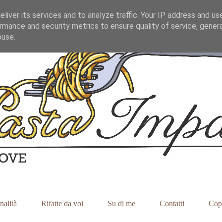
liver its services and to analyze traffic. Your IP address and us
rmance and security metrics to ensure quality of service, gene
buse.
nalità
Rifatte da voi
Su di me
Contatti
Cop