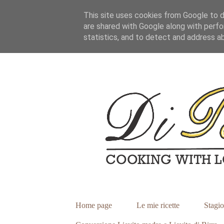
This site uses cookies from Google to de
are shared with Google along with perfo
statistics, and to detect and address a
Home page
Le mie ricette
Stagio