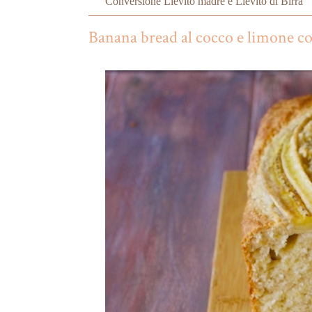
Conversione Lievito madre e Lievito di Birra
Banana bread al cocco e limone co