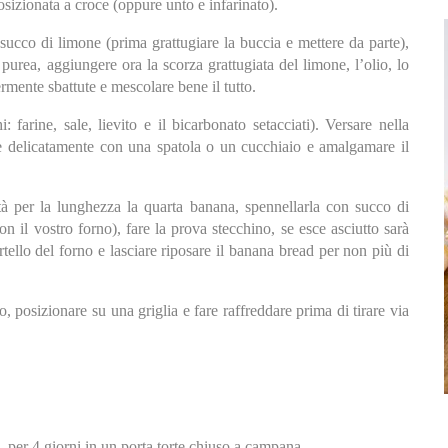
osizionata a croce (oppure unto e infarinato).
succo di limone (prima grattugiare la buccia e mettere da parte),
purea, aggiungere ora la scorza grattugiata del limone, l’olio, lo
rmente sbattute e mescolare bene il tutto.
: farine, sale, lievito e il bicarbonato setacciati). Versare nella
are delicatamente con una spatola o un cucchiaio e amalgamare il
à per la lunghezza la quarta banana, spennellarla con succo di
n il vostro forno), fare la prova stecchino, se esce asciutto sarà
rtello del forno e lasciare riposare il banana bread per non più di
posizionare su una griglia e fare raffreddare prima di tirare via
 per 4 giorni in un porta torte chiuso a campana.