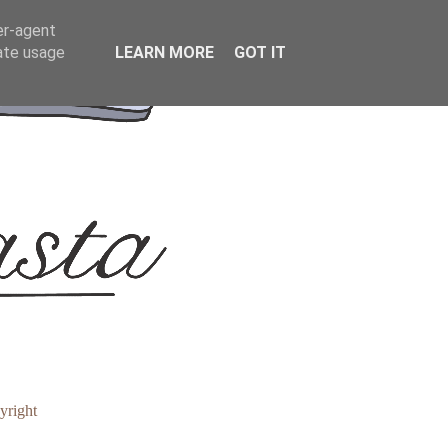
er-agent
rate usage
LEARN MORE
GOT IT
yright