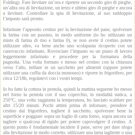
Folding).
Fare lievitare un’ora e ripetere un secondo giro di pieghe,
un’altra ora di lievitazione, un terzo e ultimo giro di pieghe e ancora
a lievitare. Controllare la spia di lievitazione, al suo raddoppio
l’impasto sarà pronto.
Infarinate l’apposito cestino per la lievitazione del pane, spolverare
la farina con un passino, in modo uniforme (io ho utilizzato un
misto di farina di riso e farina 0), se non avete il cestino potete
utilizzare altro, va bene anche uno scolapasta ricoperto con un
canovaccio infarinato. Rovesciare l’impasto su un piano di lavoro
leggermente infarinato e procedere per la formatura della
pagnotta. Una volta formato e messo nel cestino con la chiusura
verso l’alto, infilare in un sacchetto per alimenti (oppure potete
utilizzare una cuffia da doccia monouso) e riporre in frigorifero, per
circa 12/18h, regolatevi con i vostri tempi.
Io ho fatto la cottura in pentola, quindi la mattina seguente ho messo
nel forno la pentola con il suo coperchio, in modalità statica, a
250°C, una volta raggiunta la temperatura, ho lasciato scaldare per
altri 15/20 minuti. Pochi attimi prima di infornare, prendere il
cestino dal frigorifero, togliere il sacchetto, spolverare bene la
superficie e poggiare sopra un foglio di carta forno, sopra ancora un
tagliere o qualcosa di rigido per potere capovolgere il cestino. A
questo punto è fondamentale incidere il pane, serve per dare sfogo
alla lievitazione in modo corretto, utilizzare una lama tagliente o una