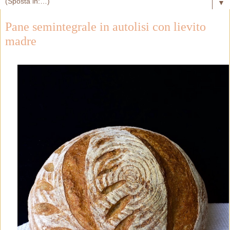
▼
Pane semintegrale in autolisi con lievito
madre