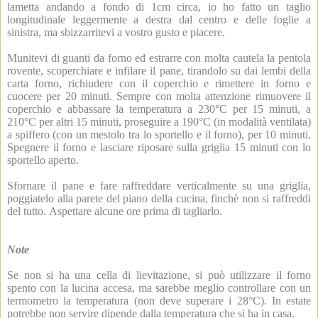
lametta andando a fondo di 1cm circa, io ho fatto un taglio
longitudinale leggermente a destra dal centro e delle foglie a
sinistra, ma sbizzarritevi a vostro gusto e piacere.
Munitevi di guanti da forno ed estrarre con molta cautela la pentola
rovente, scoperchiare e infilare il pane, tirandolo su dai lembi della
carta forno, richiudere con il coperchio e rimettere in forno e
cuocere per 20 minuti. Sempre con molta attenzione rimuovere il
coperchio e abbassare la temperatura a 230°C per 15 minuti, a
210°C per altri 15 minuti, proseguire a 190°C (in modalità ventilata)
a spiffero (con un mestolo tra lo sportello e il forno), per 10 minuti.
Spegnere il forno e lasciare riposare sulla griglia 15 minuti con lo
sportello aperto.
Sfornare il pane e fare raffreddare verticalmente su una griglia,
poggiatelo alla parete del piano della cucina, finchè non si raffreddi
del tutto. Aspettare alcune ore prima di tagliarlo.
Note
Se non si ha una cella di lievitazione, si può utilizzare il forno
spento con la lucina accesa, ma sarebbe meglio controllare con un
termometro la temperatura (non deve superare i 28°C). In estate
potrebbe non servire dipende dalla temperatura che si ha in casa.