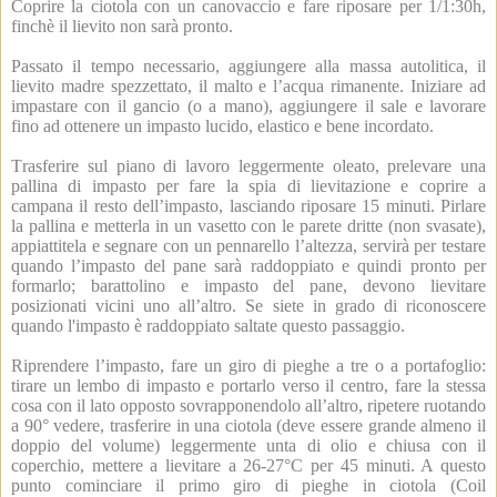
Coprire la ciotola con un canovaccio e fare riposare per 1/1:30h,
finchè il lievito non sarà pronto.
Passato il tempo necessario, aggiungere alla massa autolitica, il
lievito madre spezzettato, il malto e l’acqua rimanente. Iniziare ad
impastare con il gancio (o a mano), aggiungere il sale e lavorare
fino ad ottenere un impasto lucido, elastico e bene incordato.
Trasferire sul piano di lavoro leggermente oleato, prelevare una
pallina di impasto per fare la spia di lievitazione e coprire a
campana il resto dell’impasto, lasciando riposare 15 minuti. Pirlare
la pallina e metterla in un vasetto con le parete dritte (non svasate),
appiattitela e segnare con un pennarello l’altezza, servirà per testare
quando l’impasto del pane sarà raddoppiato e quindi pronto per
formarlo; barattolino e impasto del pane, devono lievitare
posizionati vicini uno all’altro.
Se siete in grado di riconoscere
quando l'impasto è raddoppiato saltate questo passaggio.
Riprendere l’impasto, fare un giro di pieghe a tre o a portafoglio:
tirare un lembo di impasto e portarlo verso il centro, fare la stessa
cosa con il lato opposto sovrapponendolo all’altro, ripetere ruotando
a 90° vedere
, trasferire in una ciotola (deve essere grande almeno il
doppio del volume) leggermente unta di olio e chiusa con il
coperchio, mettere a lievitare a 26-27°C per 45 minuti. A questo
punto cominciare il primo giro di pieghe in ciotola (Coil