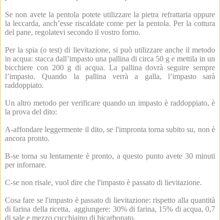
Se non avete la pentola potete utilizzare la pietra refrattaria oppure
la leccarda, anch’esse riscaldate come per la pentola. Per la cottura
del pane, regolatevi secondo il vostro forno.
Per la spia (o test) di lievitazione, si può utilizzare anche il metodo
in acqua: stacca dall’impasto una pallina di circa 50 g e mettila in un
bicchiere con 200 g di acqua. La pallina dovrà seguire sempre
l’impasto. Quando la pallina verrà a galla, l’impasto sarà
raddoppiato.
Un altro metodo per verificare quando un impasto è raddoppiato, è
la prova del dito:
A-affondare leggermente il dito, se l'impronta torna subito su, non è
ancora pronto.
B-se torna su lentamente è pronto, a questo punto avete 30 minuti
per infornare.
C-se non risale, vuol dire che l'impasto è passato di lievitazione.
Cosa fare se l'impasto è passato di lievitazione: rispetto alla quantità
di farina della ricetta, aggiungere: 30% di farina, 15% di acqua, 0,7
di sale e mezzo cucchiaino di bicarbonato.