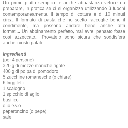
Un primo piatto semplice e anche abbastanza veloce da
preparare, in pratica se ci si organizza utilizzando 3 fuochi
contemporaneamente, il tempo di cottura è di 10 minuti
circa. Il formato di pasta che ho scelto raccoglie bene il
condimento, ma possono andare bene anche altri
formati... Un abbinamento perfetto, mai avrei pensato fosse
così azzeccato... Provatelo sono sicura che soddisferà
anche i vostri palati.
Ingredienti
(per 4 persone)
320 g di mezze maniche rigate
400 g di polpa di pomodoro
5 zucchine romanesche (o chiare)
6 friggitelli
1 scalogno
1 spicchio di aglio
basilico
olio e.v.o
peperoncino (o pepe)
sale