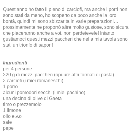
Quest’anno ho fatto il pieno di carciofi, ma anche i porri non
sono stati da meno, ho scoperto da poco anche la loro
bontà, quindi mi sono sbizzarita in varie preparazioni…
prossimamente ne proporrò altre molto gustose, sono sicura
che piaceranno anche a voi, non perdetevele! Intanto
gustiamoci questi mezzi paccheri che nella mia tavola sono
stati un trionfo di sapori!
Ingredienti
per 4 persone
320 g di mezzi paccheri (opuure altri formati di pasta)
3 carciofi (i miei romaneschi)
1 porro
alcuni pomodori secchi (i miei pachino)
una decina di olive di Gaeta
timo o prezzemolo
1 limone
olio e.v.o
sale
pepe