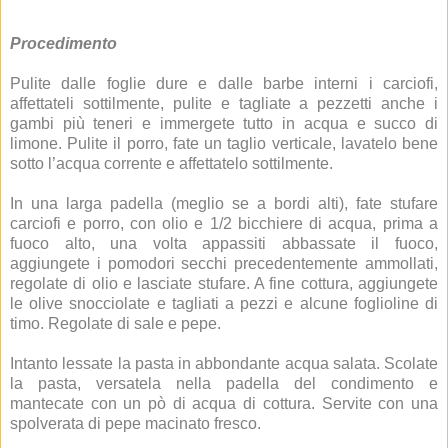
Procedimento
Pulite dalle foglie dure e dalle barbe interni i carciofi,
affettateli sottilmente, pulite e tagliate a pezzetti anche i
gambi più teneri e immergete tutto in acqua e succo di
limone. Pulite il porro, fate un taglio verticale, lavatelo bene
sotto l’acqua corrente e affettatelo sottilmente.
In una larga padella (meglio se a bordi alti), fate stufare
carciofi e porro, con olio e 1/2 bicchiere di acqua, prima a
fuoco alto, una volta appassiti abbassate il fuoco,
aggiungete i pomodori secchi precedentemente ammollati,
regolate di olio e lasciate stufare. A fine cottura, aggiungete
le olive snocciolate e tagliati a pezzi e alcune foglioline di
timo. Regolate di sale e pepe.
Intanto lessate la pasta in abbondante acqua salata. Scolate
la pasta, versatela nella padella del condimento e
mantecate con un pò di acqua di cottura. Servite con una
spolverata di pepe macinato fresco.