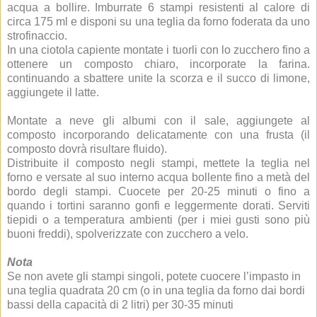
acqua a bollire. Imburrate 6 stampi resistenti al calore di
circa 175 ml e disponi su una teglia da forno foderata da uno
strofinaccio.
In una ciotola capiente montate i tuorli con lo zucchero fino a
ottenere un composto chiaro, incorporate la farina.
continuando a sbattere unite la scorza e il succo di limone,
aggiungete il latte.
Montate a neve gli albumi con il sale, aggiungete al
composto incorporando delicatamente con una frusta (il
composto dovrà risultare fluido).
Distribuite il composto negli stampi, mettete la teglia nel
forno e versate al suo interno acqua bollente fino a metà del
bordo degli stampi. Cuocete per 20-25 minuti o fino a
quando i tortini saranno gonfi e leggermente dorati. Serviti
tiepidi o a temperatura ambienti (per i miei gusti sono più
buoni freddi), spolverizzate con zucchero a velo.
Nota
Se non avete gli stampi singoli, potete cuocere l’impasto in
una teglia quadrata 20 cm (o in una teglia da forno dai bordi
bassi della capacità di 2 litri) per 30-35 minuti