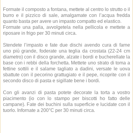
Formate il composto a fontana, mettete al centro lo strutto o il
burro e il pizzico di sale, amalgamate con l’acqua fredda
quanto basta per avere un impasto compatto ed elastico.
Formate una palla, avvolgetela nella pellicola e mettete a
riposare in frigo per 30 minuti circa.
Stendete l’impasto e fate due dischi avendo cura di farne
uno più grande, foderate una teglia da crostata (22-24 cm
diametro) con il disco grande, alzate i bordi e bucherellate la
base con i rebbi della forchetta. Mettete uno strato di toma a
fettine sottili e il salame tagliato a dadini, versate le uova
sbattute con il pecorino grattugiato e il pepe, ricoprite con il
secondo disco di pasta e sigillate bene i bordi.
Con gli avanzi di pasta potete decorate la torta a vostro
piacimento (io con lo stampo per biscotti ho fatto delle
campane). Fate dei buchini sulla superficie e lucidate con il
tuorlo. Infornate a 200°C per 30 minuti circa.