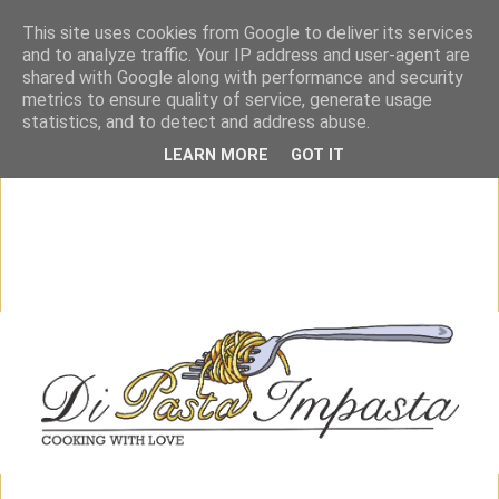
This site uses cookies from Google to deliver its services
and to analyze traffic. Your IP address and user-agent are
shared with Google along with performance and security
metrics to ensure quality of service, generate usage
statistics, and to detect and address abuse.
LEARN MORE
GOT IT