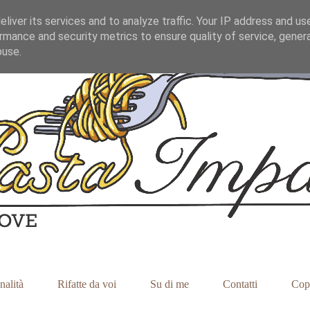
liver its services and to analyze traffic. Your IP address and us
rmance and security metrics to ensure quality of service, gene
buse.
nalità
Rifatte da voi
Su di me
Contatti
Cop