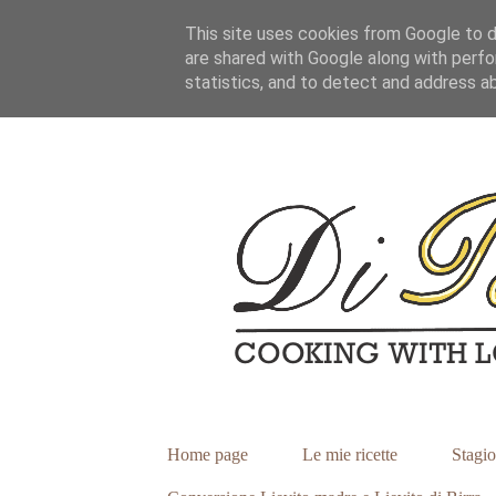
This site uses cookies from Google to de
are shared with Google along with perfo
statistics, and to detect and address a
Home page
Le mie ricette
Stagio