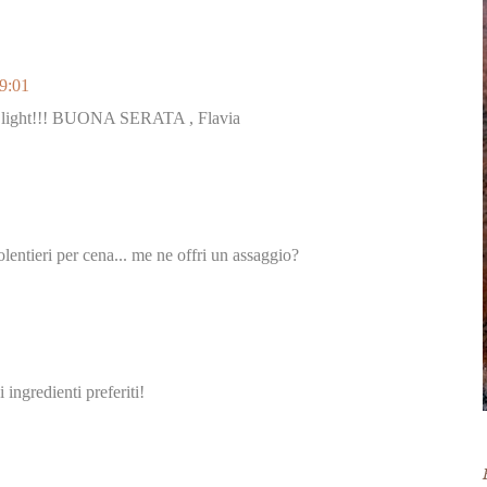
19:01
che light!!! BUONA SERATA , Flavia
olentieri per cena... me ne offri un assaggio?
 ingredienti preferiti!