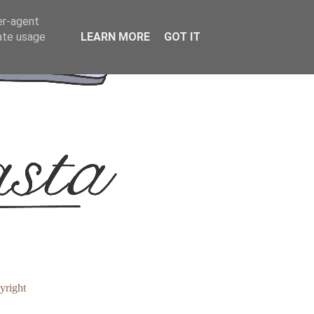
er-agent
rate usage
LEARN MORE
GOT IT
yright