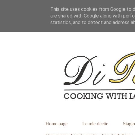
This site uses cookies from Google to de
are shared with Google along with perfo
statistics, and to detect and address a
Home page
Le mie ricette
Stagio