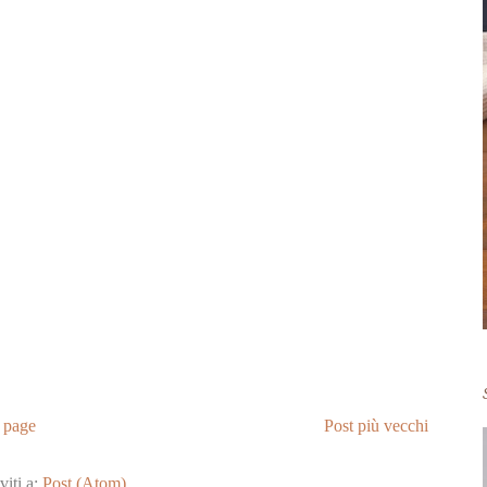
 page
Post più vecchi
viti a:
Post (Atom)