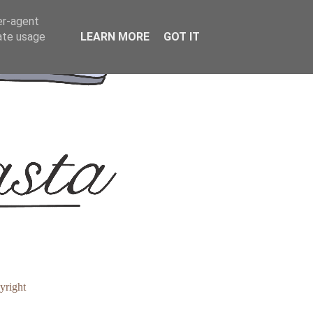
er-agent
rate usage
LEARN MORE
GOT IT
yright