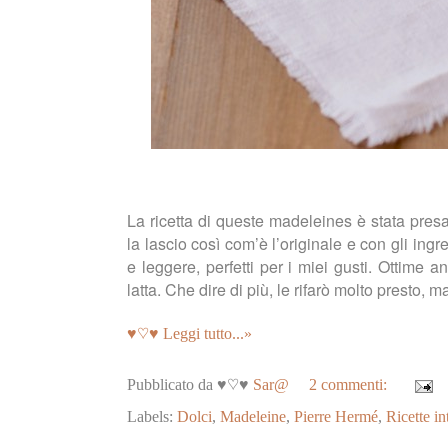
La ricetta di queste madeleines è stata pres
la lascio così com’è l’originale e con gli in
e leggere, perfetti per i miei gusti. Ottime a
latta. Che dire di più, le rifarò molto presto, m
♥♡♥ Leggi tutto...»
Pubblicato da ♥♡♥
Sar@
2 commenti:
Labels:
Dolci
,
Madeleine
,
Pierre Hermé
,
Ricette in