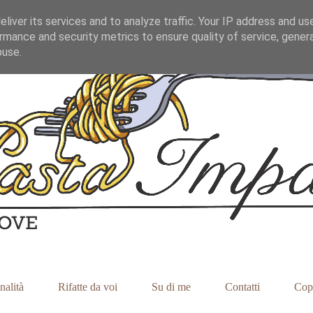
liver its services and to analyze traffic. Your IP address and us
rmance and security metrics to ensure quality of service, gene
buse.
nalità
Rifatte da voi
Su di me
Contatti
Cop