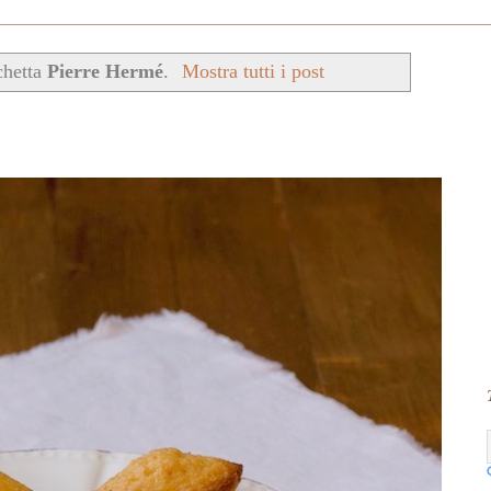
chetta
Pierre Hermé
.
Mostra tutti i post