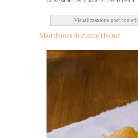
Conversione Lievito madre e Lievito di Birra
Visualizzazione post con eti
Madeleines di Pierre Hermé