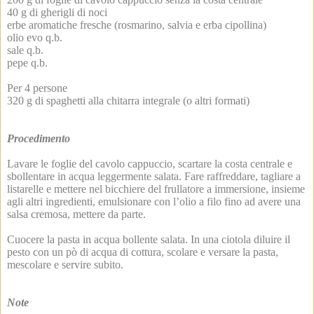
40 g di gherigli di noci
erbe aromatiche fresche (rosmarino, salvia e erba cipollina)
olio evo q.b.
sale q.b.
pepe q.b.
Per 4 persone
320 g di spaghetti alla chitarra integrale (o altri formati)
Procedimento
Lavare le foglie del cavolo cappuccio, scartare la costa centrale e
sbollentare in acqua leggermente salata. Fare raffreddare, tagliare a
listarelle e mettere nel bicchiere del frullatore a immersione, insieme
agli altri ingredienti, emulsionare con l’olio a filo fino ad avere una
salsa cremosa, mettere da parte.
Cuocere la pasta in acqua bollente salata. In una ciotola diluire il
pesto con un pò di acqua di cottura, scolare e versare la pasta,
mescolare e servire subito.
Note