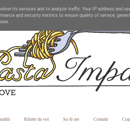
liver its services and to analyze traffic. Your IP address and us
rmance and security metrics to ensure quality of service, gene
buse.
nalità
Rifatte da voi
Su di me
Contatti
Cop