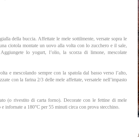
ialla della buccia. Affettate le mele sottilmente, versate sopra le
una ciotola montate un uovo alla volta con lo zucchero e il sale,
ggiungete lo yogurt, l’olio, la scorza di limone, mescolate
a volta e mescolando sempre con la spatola dal basso verso l’alto,
zzate con la farina 2/3 delle mele affettate, versatele nell’impasto
to (o rivestito di carta forno). Decorate con le fettine di mele
o e infornate a 180°C per 55 minuti circa con prova stecchino.