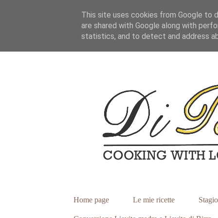
This site uses cookies from Google to de
are shared with Google along with perfo
statistics, and to detect and address a
Home page
Le mie ricette
Stagio