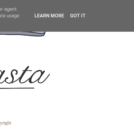
er-agent
rate usage
LEARN MORE
GOT IT
yright