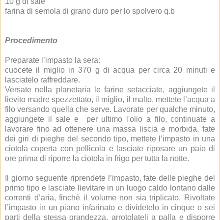
10 g di sale
farina di semola di grano duro per lo spolvero q.b
Procedimento
Preparate l’impasto la sera:
cuocete il miglio in 370 g di acqua per circa 20 minuti e
lasciatelo raffreddare.
Versate nella planetaria le farine setacciate, aggiungete il
lievito madre spezzettato, il miglio, il malto, mettete l’acqua a
filo versando quella che serve. Lavorate per qualche minuto,
aggiungete il sale e per ultimo l'olio a filo, continuate a
lavorare fino ad ottenere una massa liscia e morbida, fate
dei giri di pieghe del secondo tipo, mettete l’impasto in una
ciotola coperta con pellicola e lasciate riposare un paio di
ore prima di riporre la ciotola in frigo per tutta la notte.
Il giorno seguente riprendete l’impasto, fate delle pieghe del
primo tipo e lasciate lievitare in un luogo caldo lontano dalle
correnti d’aria, finchè il volume non sia triplicato. Rivoltate
l’impasto in un piano infarinato e dividetelo in cinque o sei
parti della stessa grandezza, arrotolateli a palla e disporre