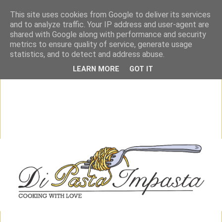
This site uses cookies from Google to deliver its services
and to analyze traffic. Your IP address and user-agent are
shared with Google along with performance and security
metrics to ensure quality of service, generate usage
statistics, and to detect and address abuse.
LEARN MORE
GOT IT