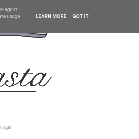
er-agent
rate usage
LEARN MORE
GOT IT
yright