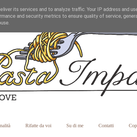
liver its services and to analyze traffic. Your IP address and us
rmance and security metrics to ensure quality of service, gene
buse.
nalità
Rifatte da voi
Su di me
Contatti
Cop