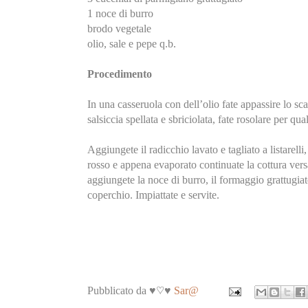
1 noce di burro
brodo vegetale
olio, sale e pepe q.b.
Procedimento
In una casseruola con dell’olio fate appassire lo sc
salsiccia spellata e sbriciolata, fate rosolare per qu
Aggiungete il radicchio lavato e tagliato a listarelli,
rosso e appena evaporato continuate la cottura vers
aggiungete la noce di burro, il formaggio grattugiat
coperchio. Impiattate e servite.
Pubblicato da ♥♡♥
Sar@