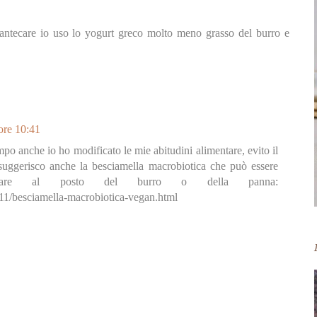
antecare io uso lo yogurt greco molto meno grasso del burro e
ore 10:41
mpo anche io ho modificato le mie abitudini alimentare, evito il
ti suggerisco anche la besciamella macrobiotica che può essere
care al posto del burro o della panna:
/11/besciamella-macrobiotica-vegan.html