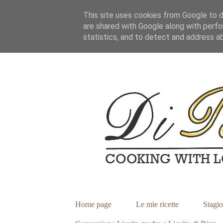
This site uses cookies from Google to de
are shared with Google along with perfo
statistics, and to detect and address a
Home page
Le mie ricette
Stagio